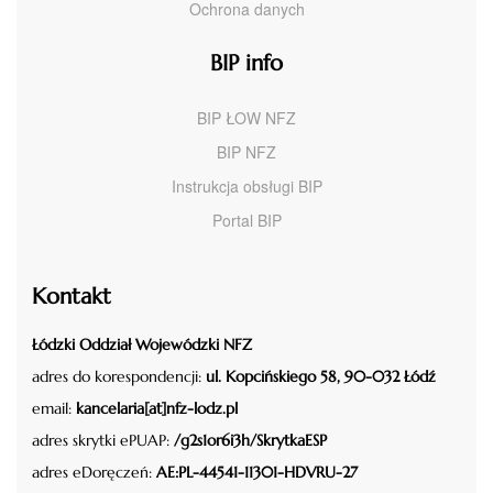
Ochrona danych
BIP info
BIP ŁOW NFZ
BIP NFZ
Instrukcja obsługi BIP
Portal BIP
Kontakt
Łódzki Oddział Wojewódzki NFZ
adres do korespondencji:
ul. Kopcińskiego 58, 90-032 Łódź
email:
kancelaria[at]nfz-lodz.pl
adres skrytki ePUAP:
/g2s1or6i3h/SkrytkaESP
adres eDoręczeń:
AE:PL-44541-11301-HDVRU-27