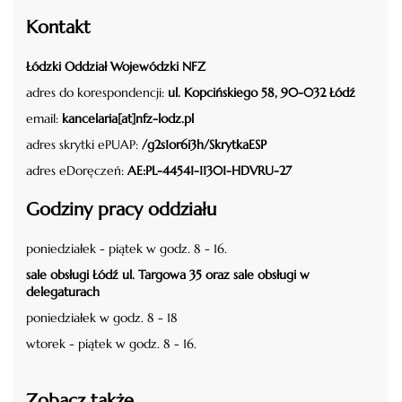
Kontakt
Łódzki Oddział Wojewódzki NFZ
adres do korespondencji:
ul. Kopcińskiego 58, 90-032 Łódź
email:
kancelaria[at]nfz-lodz.pl
adres skrytki ePUAP:
/g2s1or6i3h/SkrytkaESP
adres eDoręczeń:
AE:PL-44541-11301-HDVRU-27
Godziny pracy oddziału
poniedziałek - piątek w godz. 8 - 16.
sale obsługi Łódź ul. Targowa 35 oraz sale obsługi w
delegaturach
poniedziałek w godz. 8 - 18
wtorek - piątek w godz. 8 - 16.
Zobacz także