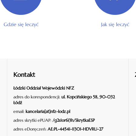
Gdzie się leczyć
Jak się leczyć
Kontakt
Łódzki Oddział Wojewódzki NFZ
adres do korespondencji:
ul. Kopcińskiego 58, 90-032
Łódź
email:
kancelaria[at]nfz-lodz.pl
adres skrytki ePUAP:
/g2s1or6i3h/SkrytkaESP
adres eDoręczeń:
AE:PL-44541-11301-HDVRU-27