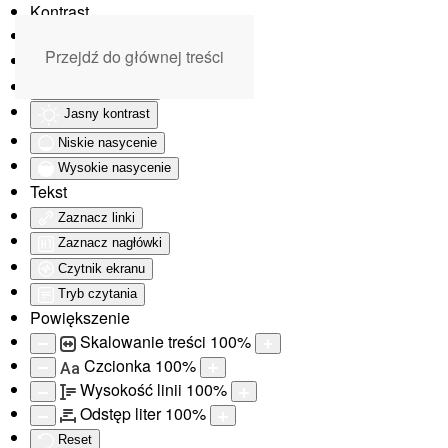
Kontrast
Odwróć kolory
Przejdź do głównej treści
Monochromatyczny
Ciemny kontrast
Jasny kontrast
Niskie nasycenie
Wysokie nasycenie
Tekst
Zaznacz linki
Zaznacz nagłówki
Czytnik ekranu
Tryb czytania
Powiększenie
Skalowanie treści
100
%
Czcionka
100
%
Aa
Wysokość linii
100
%
Odstęp liter
100
%
Reset