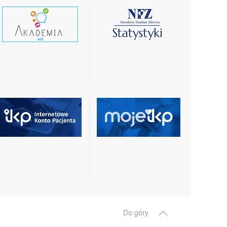
czytaj
czytaj
wiecej
więcej
czytaj
czytaj
więcej
więcej
Do góry