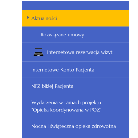
Aktualności
Rozwiązane umowy
Internetowa rezerwacja wizyt
Internetowe Konto Pacjenta
NFZ bliżej Pacjenta
Wydarzenia w ramach projektu
"Opieka koordynowana w POZ"
Nocna i świąteczna opieka zdrowotna