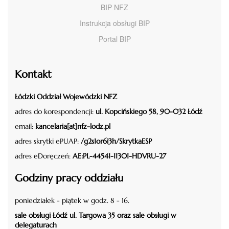
BIP NFZ
Instrukcja obsługi BIP
Portal BIP
Kontakt
Łódzki Oddział Wojewódzki NFZ
adres do korespondencji:
ul. Kopcińskiego 58, 90-032 Łódź
email:
kancelaria[at]nfz-lodz.pl
adres skrytki ePUAP:
/g2s1or6i3h/SkrytkaESP
adres eDoręczeń:
AE:PL-44541-11301-HDVRU-27
Godziny pracy oddziału
poniedziałek - piątek w godz. 8 - 16.
sale obsługi Łódź ul. Targowa 35 oraz sale obsługi w
delegaturach