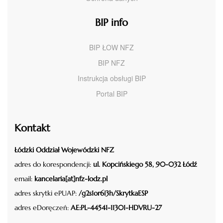
BIP info
BIP ŁOW NFZ
BIP NFZ
Instrukcja obsługi BIP
Portal BIP
Kontakt
Łódzki Oddział Wojewódzki NFZ
adres do korespondencji:
ul. Kopcińskiego 58, 90-032 Łódź
email:
kancelaria[at]nfz-lodz.pl
adres skrytki ePUAP:
/g2s1or6i3h/SkrytkaESP
adres eDoręczeń:
AE:PL-44541-11301-HDVRU-27