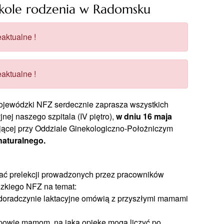
kole rodzenia w Radomsku
aktualne !
aktualne !
ojewódzki NFZ serdecznie zaprasza wszystkich
nej naszego szpitala (IV piętro),
w dniu 16 maja
jącej przy Oddziale Ginekologiczno-Położniczym
naturalnego.
hać prelekcji prowadzonych przez pracowników
zkiego NFZ na temat:
 doradczynie laktacyjne omówią z przyszłymi mamami
powie mamom, na jaką opiekę mogą liczyć po