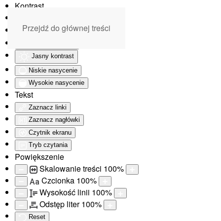
Kontrast
Odwróć kolory
Przejdź do głównej treści
Monochromatyczny
Ciemny kontrast
Jasny kontrast
Niskie nasycenie
Wysokie nasycenie
Tekst
Zaznacz linki
Zaznacz nagłówki
Czytnik ekranu
Tryb czytania
Powiększenie
Skalowanie treści
100
%
Czcionka
100
%
Aa
Wysokość linii
100
%
Odstęp liter
100
%
Reset