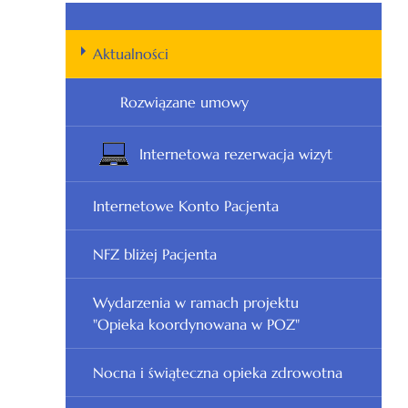
Aktualności
Rozwiązane umowy
Internetowa rezerwacja wizyt
Internetowe Konto Pacjenta
NFZ bliżej Pacjenta
Wydarzenia w ramach projektu
"Opieka koordynowana w POZ"
Nocna i świąteczna opieka zdrowotna