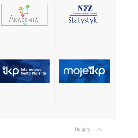
czytaj
czytaj
wiecej
więcej
czytaj
czytaj
więcej
więcej
Do góry