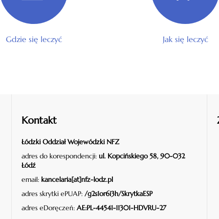
Gdzie się leczyć
Jak się leczyć
Kontakt
Łódzki Oddział Wojewódzki NFZ
adres do korespondencji:
ul. Kopcińskiego 58, 90-032
Łódź
email:
kancelaria[at]nfz-lodz.pl
adres skrytki ePUAP:
/g2s1or6i3h/SkrytkaESP
adres eDoręczeń:
AE:PL-44541-11301-HDVRU-27