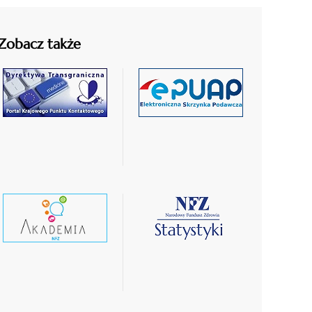
Zobacz także
czytaj
czytaj
więcej
więcej
czytaj
czytaj
wiecej
więcej