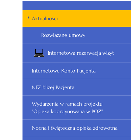
Aktualności
Rozwiązane umowy
Internetowa rezerwacja wizyt
Internetowe Konto Pacjenta
NFZ bliżej Pacjenta
Wydarzenia w ramach projektu
"Opieka koordynowana w POZ"
Nocna i świąteczna opieka zdrowotna