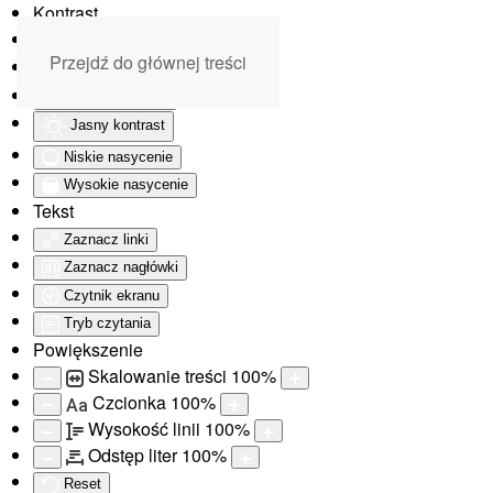
Kontrast
Odwróć kolory
Przejdź do głównej treści
Monochromatyczny
Ciemny kontrast
Jasny kontrast
Niskie nasycenie
Wysokie nasycenie
Tekst
Zaznacz linki
Zaznacz nagłówki
Czytnik ekranu
Tryb czytania
Powiększenie
Skalowanie treści
100
%
Czcionka
100
%
Aa
Wysokość linii
100
%
Odstęp liter
100
%
Reset