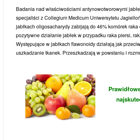
Badania nad właściwościami antynowotworowymi jabłek 
specjaliści z Collegium Medicum Uniwersytetu Jagiello
jabłkach oligosacharydy zabijają do 46% komórek raka
pozytywne działanie jabłek w przypadku raka piersi, raka 
Występujące w jabłkach flawonoidy działają jak przeci
uszkadzanie tkanek. Przeszkadzają w powstaniu i rozm
Prawidłowe 
najskut