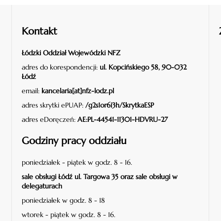
Kontakt
Łódzki Oddział Wojewódzki NFZ
adres do korespondencji:
ul. Kopcińskiego 58, 90-032
Łódź
email:
kancelaria[at]nfz-lodz.pl
adres skrytki ePUAP:
/g2s1or6i3h/SkrytkaESP
adres eDoręczeń:
AE:PL-44541-11301-HDVRU-27
Godziny pracy oddziału
poniedziałek - piątek w godz. 8 - 16.
sale obsługi Łódź ul. Targowa 35 oraz sale obsługi w
delegaturach
poniedziałek w godz. 8 - 18
wtorek - piątek w godz. 8 - 16.