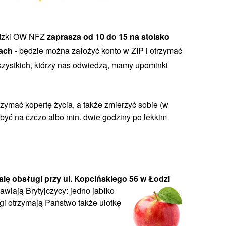
dzki OW NFZ
zaprasza od 10 do 15 na stoisko
nach
- będzie można założyć konto w ZIP i otrzymać
szystkich, którzy nas odwiedzą, mamy upominki
ymać kopertę życia, a także zmierzyć sobie (w
 być na czczo albo min. dwie godziny po lekkim
alę obsługi przy ul. Kopcińskiego 56 w Łodzi
awiają Br
ytyjczycy: jedno jabłko
ugi otrzymają Państwo także ulotkę