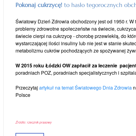
Pokonaj cukrzycę!
to hasło tegorocznych obc
Światowy Dzień Zdrowia obchodzony jest od 1950 r. W
problemy zdrowotne społeczeństw na świecie, cukrzyca 
świecie cierpi na cukrzycę - chorobę przewlekłą, do któ
wystarczającej ilości insuliny lub nie jest w stanie sku
metabolizmu cukrów pochodzących ze spożywanej żywn
W 2015 roku Łódzki OW zapłacił za leczenie pacje
poradniach POZ, poradniach specjalistycznych i szpital
Przeczytaj
artykuł na temat Światowego Dnia Zdrowia
n
Polsce
Źródło: rzecznik prasowy