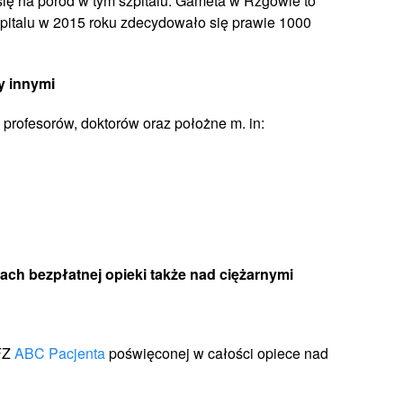
ę na poród w tym szpitalu. Gameta w Rzgowie to
pitalu w 2015 roku zdecydowało się prawie 1000
y innymi
profesorów, doktorów oraz położne m. in:
h bezpłatnej opieki także nad ciężarnymi
FZ
ABC Pacjenta
poświęconej w całości opiece nad