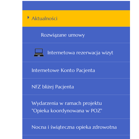
Aktualności
Rozwiązane umowy
Internetowa rezerwacja wizyt
Internetowe Konto Pacjenta
NFZ bliżej Pacjenta
Wydarzenia w ramach projektu
"Opieka koordynowana w POZ"
Nocna i świąteczna opieka zdrowotna