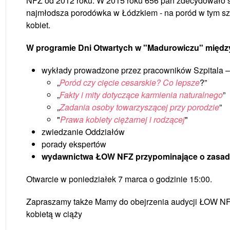
NFZ od 2012 roku. W 2015 roku 656 pań zdecydowało si
najmłodsza porodówka w Łódzkiem - na poród w tym sz
kobiet.
W programie Dni Otwartych w "Madurowiczu" międz
wykłady prowadzone przez pracowników Szpitala – 
„
Poród czy cięcie cesarskie? Co lepsze
?”
„
Fakty i mity dotyczące karmienia naturalnego
”
„
Zadania osoby towarzyszącej przy porodzie
”
"
Prawa kobiety ciężarnej i rodzącej
"
zwiedzanie Oddziałów
porady ekspertów
wydawnictwa ŁOW NFZ przypominające o zasadac
Otwarcie w poniedziałek 7 marca o godzinie 15:00.
Zapraszamy także Mamy do obejrzenia audycji ŁOW N
kobietą w ciąży