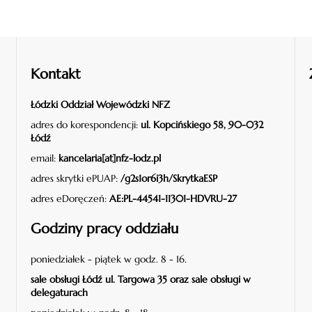
Kontakt
Łódzki Oddział Wojewódzki NFZ
adres do korespondencji:
ul. Kopcińskiego 58, 90-032
Łódź
email:
kancelaria[at]nfz-lodz.pl
adres skrytki ePUAP:
/g2s1or6i3h/SkrytkaESP
adres eDoręczeń:
AE:PL-44541-11301-HDVRU-27
Godziny pracy oddziału
poniedziałek - piątek w godz. 8 - 16.
sale obsługi Łódź ul. Targowa 35 oraz sale obsługi w
delegaturach