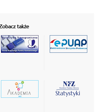
Zobacz także
czytaj
czytaj
więcej
więcej
czytaj
czytaj
wiecej
więcej