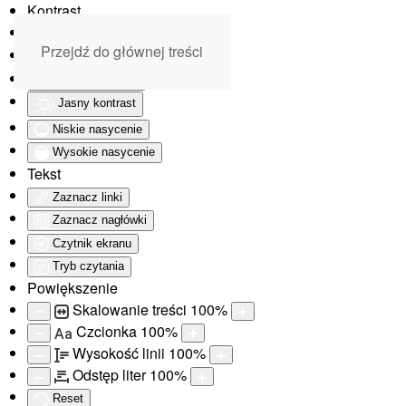
Kontrast
Odwróć kolory
Przejdź do głównej treści
Monochromatyczny
Ciemny kontrast
Jasny kontrast
Niskie nasycenie
Wysokie nasycenie
Tekst
Zaznacz linki
Zaznacz nagłówki
Czytnik ekranu
Tryb czytania
Powiększenie
Skalowanie treści
100
%
Czcionka
100
%
Aa
Wysokość linii
100
%
Odstęp liter
100
%
Reset