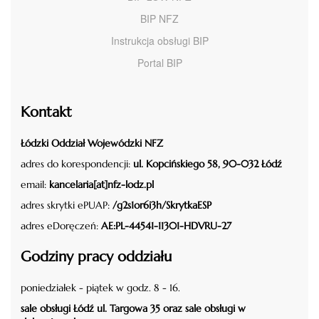
BIP NFZ
Instrukcja obsługi BIP
Portal BIP
Kontakt
Łódzki Oddział Wojewódzki NFZ
adres do korespondencji:
ul. Kopcińskiego 58, 90-032 Łódź
email:
kancelaria[at]nfz-lodz.pl
adres skrytki ePUAP:
/g2s1or6i3h/SkrytkaESP
adres eDoręczeń:
AE:PL-44541-11301-HDVRU-27
Godziny pracy oddziału
poniedziałek - piątek w godz. 8 - 16.
sale obsługi Łódź ul. Targowa 35 oraz sale obsługi w