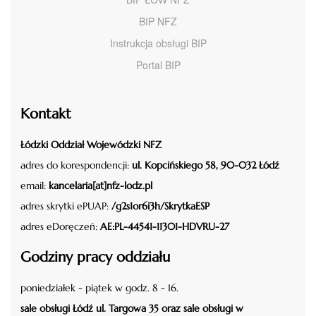
BIP NFZ
Instrukcja obsługi BIP
Portal BIP
Kontakt
Łódzki Oddział Wojewódzki NFZ
adres do korespondencji:
ul. Kopcińskiego 58, 90-032 Łódź
email:
kancelaria[at]nfz-lodz.pl
adres skrytki ePUAP:
/g2s1or6i3h/SkrytkaESP
adres eDoręczeń:
AE:PL-44541-11301-HDVRU-27
Godziny pracy oddziału
poniedziałek - piątek w godz. 8 - 16.
sale obsługi Łódź ul. Targowa 35 oraz sale obsługi w