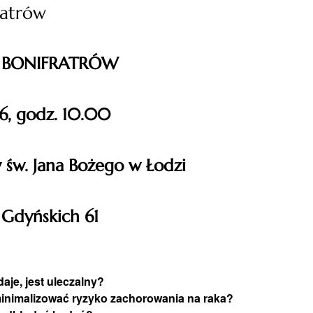
ratrów
 BONIFRATRÓW
6, godz. 10.00
w św. Jana Bożego w Łodzi
 Gdyńskich 61
daje, jest uleczalny?
k zminimalizować ryzyko zachorowania na raka?