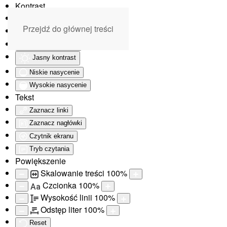
Kontrast
Odwróć kolory
Przejdź do głównej treści
Monochromatyczny
Ciemny kontrast
Jasny kontrast
Niskie nasycenie
Wysokie nasycenie
Tekst
Zaznacz linki
Zaznacz nagłówki
Czytnik ekranu
Tryb czytania
Powiększenie
Skalowanie treści
100
%
Czcionka
100
%
Aa
Wysokość linii
100
%
Odstęp liter
100
%
Reset