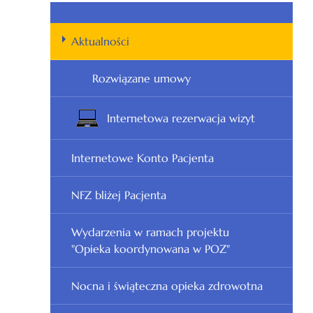
Aktualności
Rozwiązane umowy
Internetowa rezerwacja wizyt
Internetowe Konto Pacjenta
NFZ bliżej Pacjenta
Wydarzenia w ramach projektu
"Opieka koordynowana w POZ"
Nocna i świąteczna opieka zdrowotna