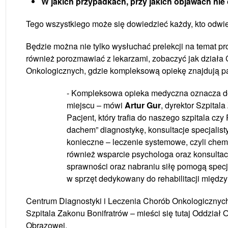
W jakich przypadkach, przy jakich objawach ni
Tego wszystkiego może się dowiedzieć każdy, kto odwie
Będzie można nie tylko wysłuchać prelekcji na temat pr
również porozmawiać z lekarzami, zobaczyć jak działa
Onkologicznych, gdzie kompleksową opiekę znajdują p
- Kompleksowa opieka medyczna oznacza do
miejscu – mówi
Artur Gur
, dyrektor Szpital
Pacjent, który trafia do naszego szpitala c
dachem” diagnostykę, konsultacje specjalistyc
konieczne – leczenie systemowe, czyli che
również wsparcie psychologa oraz konsultac
sprawności oraz nabraniu siłę pomogą specjal
w sprzęt dedykowany do rehabilitacji międz
Centrum Diagnostyki i Leczenia Chorób Onkologiczny
Szpitala Zakonu Bonifratrów – mieści się tutaj Oddział 
Obrazowej.