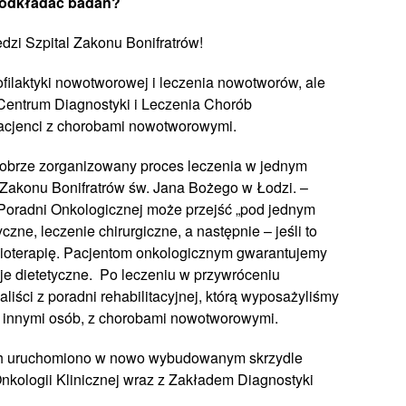
e odkładać badań?
dzi Szpital Zakonu Bonifratrów!
ofilaktyki nowotworowej i leczenia nowotworów, ale
 Centrum Diagnostyki i Leczenia Chorób
acjenci z chorobami nowotworowymi.
brze zorganizowany proces leczenia w jednym
a Zakonu Bonifratrów św. Jana Bożego w Łodzi. –
zy Poradni Onkologicznej może przejść „pod jednym
zne, leczenie chirurgiczne, a następnie – jeśli to
mioterapię. Pacjentom onkologicznym gwarantujemy
je dietetyczne. Po leczeniu w przywróceniu
iści z poradni rehabilitacyjnej, którą wyposażyliśmy
y innymi osób, z chorobami nowotworowymi.
ch uruchomiono w nowo wybudowanym skrzydle
Onkologii Klinicznej wraz z Zakładem Diagnostyki