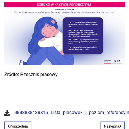
Źródło: Rzecznik prasowy
6998688139815_Lista_placowek_I_poziom_referencyjn
Poprzednia
Następna