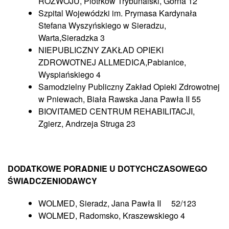
ROZWOJU, Piotrków Trybunalski, Górna 12
Szpital Wojewódzki im. Prymasa Kardynała
Stefana Wyszyńskiego w Sieradzu,
Warta,Sieradzka 3
NIEPUBLICZNY ZAKŁAD OPIEKI
ZDROWOTNEJ ALLMEDICA,Pabianice,
Wyspiańskiego 4
Samodzielny Publiczny Zakład Opieki Zdrowotnej
w Pniewach, Biała Rawska Jana Pawła II 55
BIOVITAMED CENTRUM REHABILITACJI,
Zgierz, Andrzeja Struga 23
DODATKOWE PORADNIE U DOTYCHCZASOWEGO
ŚWIADCZENIODAWCY
WOLMED, Sieradz, Jana Pawła II 52/123
WOLMED, Radomsko, Kraszewskiego 4