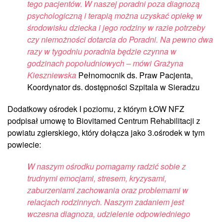
tego pacjentów. W naszej poradni poza diagnozą
psychologiczną i terapią można uzyskać opiekę w
środowisku dziecka i jego rodziny w razie potrzeby
czy niemożności dotarcia do Poradni. Na pewno dwa
razy w tygodniu poradnia będzie czynna w
godzinach popołudniowych – mówi Grażyna
Kieszniewska
Pełnomocnik ds. Praw Pacjenta,
Koordynator ds. dostępności Szpitala w Sieradzu
Dodatkowy ośrodek I poziomu, z którym ŁOW NFZ
podpisał umowę to Biovitamed Centrum Rehabilitacji z
powiatu zgierskiego, który dołącza jako 3.ośrodek w tym
powiecie:
W naszym ośrodku pomagamy radzić sobie z
trudnymi emocjami, stresem, kryzysami,
zaburzeniami zachowania oraz problemami w
relacjach rodzinnych. Naszym zadaniem jest
wczesna diagnoza, udzielenie odpowiedniego