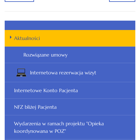
Aktualności
Rozwiązane umowy
Internetowa rezerwacja wizyt
Internetowe Konto Pacjenta
NFZ bliżej Pacjenta
Wydarzenia w ramach projektu "Opieka
koordynowana w POZ"