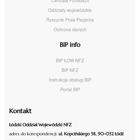
Centrala Funduszu
Oddziały wojewódzkie
Rzecznik Praw Pacjenta
Ochrona danych
BIP info
BIP ŁOW NFZ
BIP NFZ
Instrukcja obsługi BIP
Portal BIP
Kontakt
Łódzki Oddział Wojewódzki NFZ
adres do korespondencji:
ul. Kopcińskiego 58, 90-032 Łódź