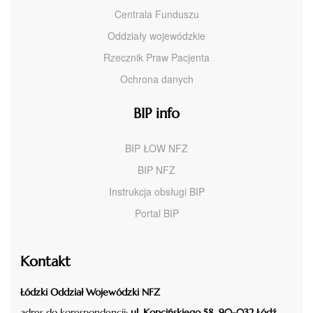
Centrala Funduszu
Oddziały wojewódzkie
Rzecznik Praw Pacjenta
Ochrona danych
BIP info
BIP ŁOW NFZ
BIP NFZ
Instrukcja obsługi BIP
Portal BIP
Kontakt
Łódzki Oddział Wojewódzki NFZ
adres do korespondencji:
ul. Kopcińskiego 58, 90-032 Łódź