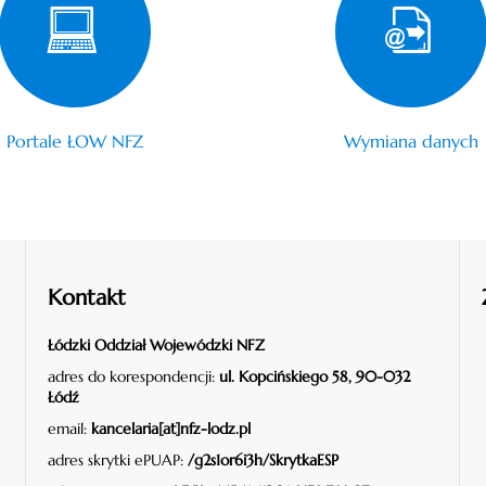
Portale ŁOW NFZ
Wymiana danych
Kontakt
Łódzki Oddział Wojewódzki NFZ
adres do korespondencji:
ul. Kopcińskiego 58, 90-032
Łódź
email:
kancelaria[at]nfz-lodz.pl
adres skrytki ePUAP:
/g2s1or6i3h/SkrytkaESP