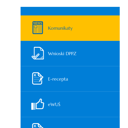
Komunikaty
Wnioski DPPZ
E-recepta
eWUŚ