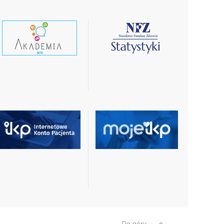
czytaj
czytaj
wiecej
więcej
czytaj
czytaj
więcej
więcej
Do góry