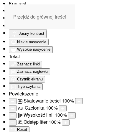
Kontrast
Odwróć kolory
Przejdź do głównej treści
Monochromatyczny
Ciemny kontrast
Jasny kontrast
Niskie nasycenie
Wysokie nasycenie
Tekst
Zaznacz linki
Zaznacz nagłówki
Czytnik ekranu
Tryb czytania
Powiększenie
Skalowanie treści
100
%
Czcionka
100
%
Aa
Wysokość linii
100
%
Odstęp liter
100
%
Reset