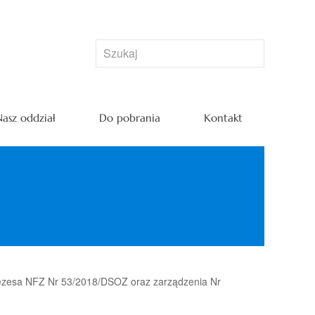
asz oddział
Do pobrania
Kontakt
Prezesa NFZ Nr 53/2018/DSOZ oraz zarządzenia Nr