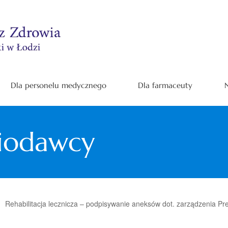
Dla personelu medycznego
Dla farmaceuty
N
niodawcy
Rehabilitacja lecznicza – podpisywanie aneksów dot. zarządzenia 