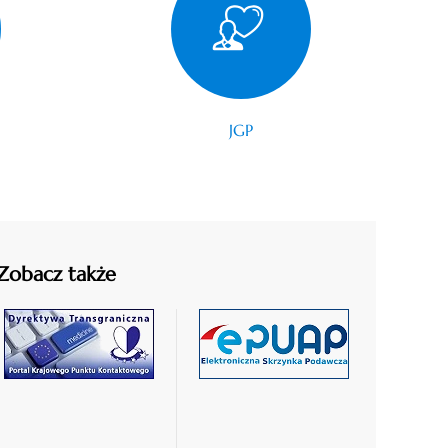
JGP
Zobacz także
czytaj
czytaj
więcej
więcej