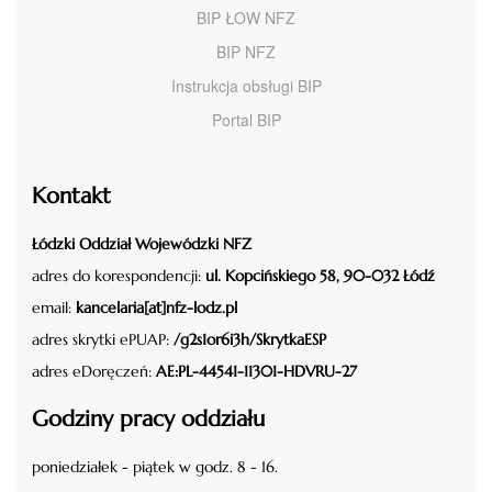
BIP ŁOW NFZ
BIP NFZ
Instrukcja obsługi BIP
Portal BIP
Kontakt
Łódzki Oddział Wojewódzki NFZ
adres do korespondencji:
ul. Kopcińskiego 58, 90-032 Łódź
email:
kancelaria[at]nfz-lodz.pl
adres skrytki ePUAP:
/g2s1or6i3h/SkrytkaESP
adres eDoręczeń:
AE:PL-44541-11301-HDVRU-27
Godziny pracy oddziału
poniedziałek - piątek w godz. 8 - 16.