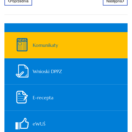
Poprzednia
Następna
Komunikaty
Wnioski DPPZ
E-recepta
eWUŚ