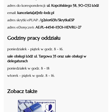
adres do korespondencji:
ul. Kopcińskiego 58, 90-032 Łódź
email:
kancelaria[at]nfz-lodz.pl
adres skrytki ePUAP:
/g2s1or6i3h/SkrytkaESP
adres eDoręczeń:
AE:PL-44541-11301-HDVRU-27
Godziny pracy oddziału
poniedziałek - piątek w godz. 8 - 16.
sale obsługi Łódź ul. Targowa 35 oraz sale obsługi w
delegaturach
poniedziałek w godz. 8 - 18
wtorek - piątek w godz. 8 - 16.
Zobacz także
czytaj więcej