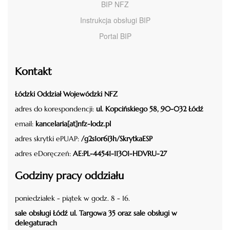
BIP NFZ
Instrukcja obsługi BIP
Portal BIP
Kontakt
Łódzki Oddział Wojewódzki NFZ
adres do korespondencji:
ul. Kopcińskiego 58, 90-032 Łódź
email:
kancelaria[at]nfz-lodz.pl
adres skrytki ePUAP:
/g2s1or6i3h/SkrytkaESP
adres eDoręczeń:
AE:PL-44541-11301-HDVRU-27
Godziny pracy oddziału
poniedziałek - piątek w godz. 8 - 16.
sale obsługi Łódź ul. Targowa 35 oraz sale obsługi w
delegaturach