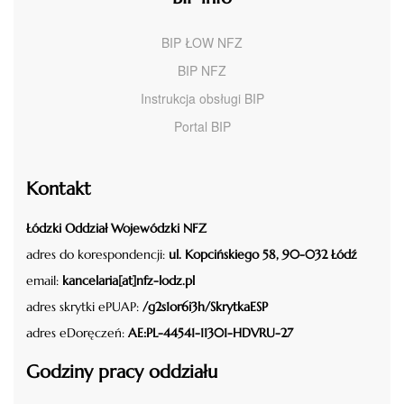
BIP ŁOW NFZ
BIP NFZ
Instrukcja obsługi BIP
Portal BIP
Kontakt
Łódzki Oddział Wojewódzki NFZ
adres do korespondencji:
ul. Kopcińskiego 58, 90-032 Łódź
email:
kancelaria[at]nfz-lodz.pl
adres skrytki ePUAP:
/g2s1or6i3h/SkrytkaESP
adres eDoręczeń:
AE:PL-44541-11301-HDVRU-27
Godziny pracy oddziału