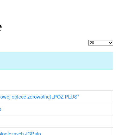
e
Pokaż #
wowej opiece zdrowotnej „POZ PLUS”
o
ologicznych JGPato