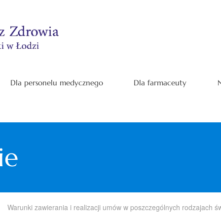
Dla personelu medycznego
Dla farmaceuty
N
ie
Warunki zawierania i realizacji umów w poszczególnych rodzajach ś