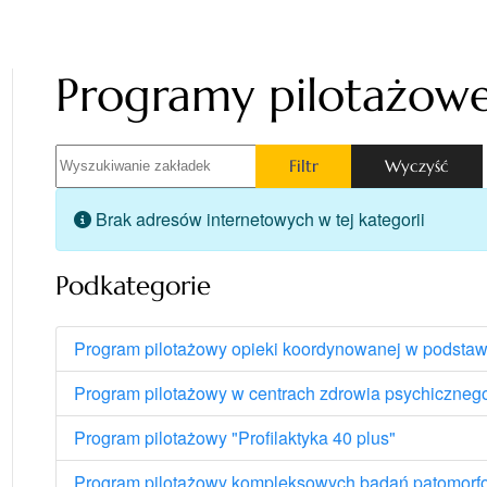
Programy pilotażow
Wyszukiwanie zakładek
Filtr
Wyczyść
Informacja
Brak adresów internetowych w tej kategorii
Podkategorie
Program pilotażowy opieki koordynowanej w podsta
Program pilotażowy w centrach zdrowia psychiczneg
Program pilotażowy "Profilaktyka 40 plus"
Program pilotażowy kompleksowych badań patomorf