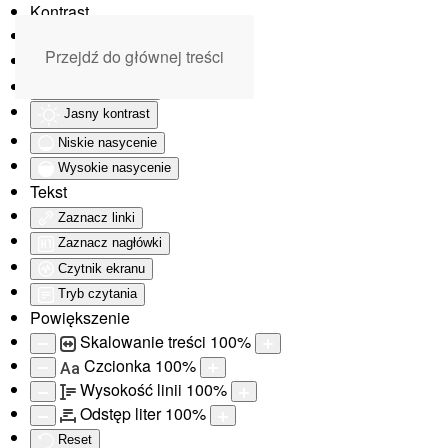
Kontrast
Odwróć kolory
Przejdź do głównej treści
Monochromatyczny
Ciemny kontrast
Jasny kontrast
Niskie nasycenie
Wysokie nasycenie
Tekst
Zaznacz linki
Zaznacz nagłówki
Czytnik ekranu
Tryb czytania
Powiększenie
Skalowanie treści
100
%
Czcionka
100
%
Aa
Wysokość linii
100
%
Odstęp liter
100
%
Reset