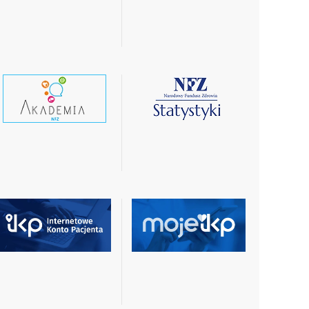
więcej
więcej
czytaj
czytaj
wiecej
więcej
czytaj
czytaj
więcej
więcej