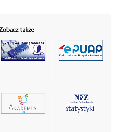
Zobacz także
czytaj
czytaj
więcej
więcej
czytaj
czytaj
wiecej
więcej