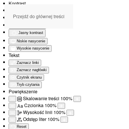
Kontrast
Odwróć kolory
Przejdź do głównej treści
Monochromatyczny
Ciemny kontrast
Jasny kontrast
Niskie nasycenie
Wysokie nasycenie
Tekst
Zaznacz linki
Zaznacz nagłówki
Czytnik ekranu
Tryb czytania
Powiększenie
Skalowanie treści
100
%
Czcionka
100
%
Aa
Wysokość linii
100
%
Odstęp liter
100
%
Reset