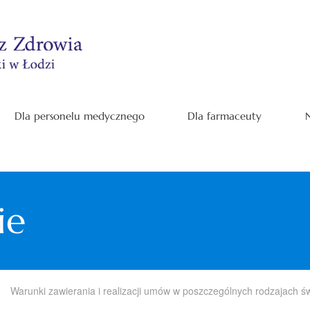
Dla personelu medycznego
Dla farmaceuty
N
ie
Warunki zawierania i realizacji umów w poszczególnych rodzajach ś