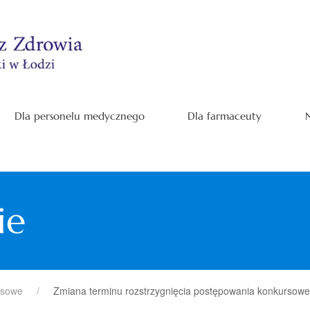
Dla personelu medycznego
Dla farmaceuty
N
ie
rsowe
Zmiana terminu rozstrzygnięcia postępowania konkursoweg