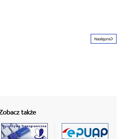
Następna
Zobacz także
czytaj
czytaj