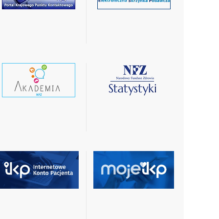
więcej
więcej
czytaj
czytaj
wiecej
więcej
czytaj
czytaj
więcej
więcej