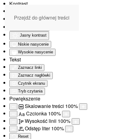
Kontrast
Odwróć kolory
Przejdź do głównej treści
Monochromatyczny
Ciemny kontrast
Jasny kontrast
Niskie nasycenie
Wysokie nasycenie
Tekst
Zaznacz linki
Zaznacz nagłówki
Czytnik ekranu
Tryb czytania
Powiększenie
Skalowanie treści
100
%
Czcionka
100
%
Aa
Wysokość linii
100
%
Odstęp liter
100
%
Reset