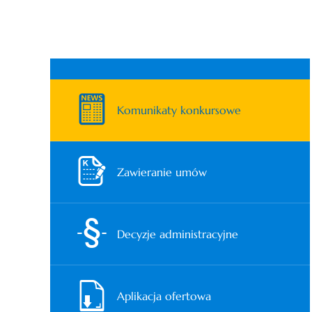
Komunikaty konkursowe
Zawieranie umów
Decyzje administracyjne
Aplikacja ofertowa