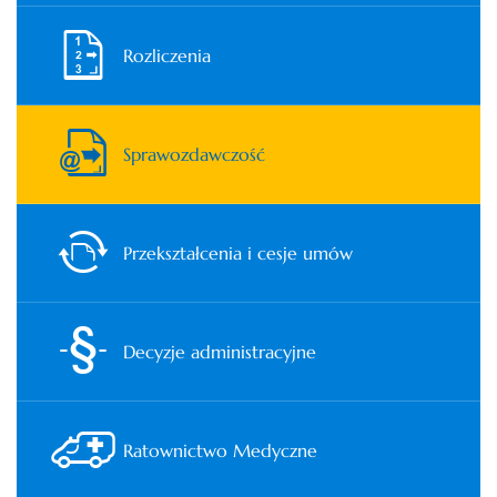
Rozliczenia
Sprawozdawczość
Przekształcenia i cesje umów
Decyzje administracyjne
Ratownictwo Medyczne