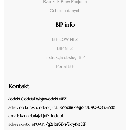
Rzecznik Praw Pacjenta
Ochrona danych
BIP info
BIP ŁOW NFZ
BIP NFZ
Instrukcja obsługi BIP
Portal BIP
Kontakt
Łódzki Oddział Wojewódzki NFZ
adres do korespondencji:
ul. Kopcińskiego 58, 90-032 Łódź
email:
kancelaria[at]nfz-lodz.pl
adres skrytki ePUAP:
/g2s1or6i3h/SkrytkaESP