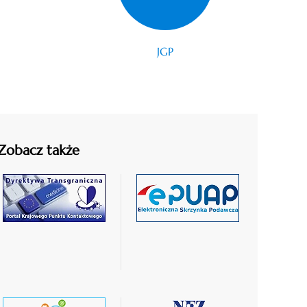
JGP
Zobacz także
czytaj
czytaj
więcej
więcej