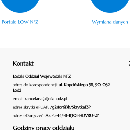
Portale ŁOW NFZ
Wymiana danych
Kontakt
Łódzki Oddział Wojewódzki NFZ
adres do korespondencji:
ul. Kopcińskiego 58, 90-032
Łódź
email:
kancelaria[at]nfz-lodz.pl
adres skrytki ePUAP:
/g2s1or6i3h/SkrytkaESP
adres eDoręczeń:
AE:PL-44541-11301-HDVRU-27
Godziny pracy oddziału