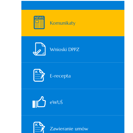
Komunikaty
Wnioski DPPZ
E-recepta
eWUŚ
Zawieranie umów