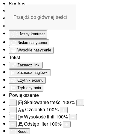
Kontrast
Odwróć kolory
Przejdź do głównej treści
Monochromatyczny
Ciemny kontrast
Jasny kontrast
Niskie nasycenie
Wysokie nasycenie
Tekst
Zaznacz linki
Zaznacz nagłówki
Czytnik ekranu
Tryb czytania
Powiększenie
Skalowanie treści
100
%
Czcionka
100
%
Aa
Wysokość linii
100
%
Odstęp liter
100
%
Reset