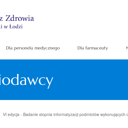
Dla personelu medycznego
Dla farmaceuty
N
niodawcy
VI edycja - Badanie stopnia informatyzacji podmiotów wykonujących d