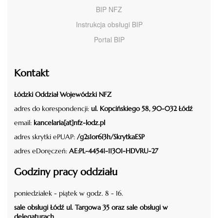
BIP NFZ
Instrukcja obsługi BIP
Portal BIP
Kontakt
Łódzki Oddział Wojewódzki NFZ
adres do korespondencji:
ul. Kopcińskiego 58, 90-032 Łódź
email:
kancelaria[at]nfz-lodz.pl
adres skrytki ePUAP:
/g2s1or6i3h/SkrytkaESP
adres eDoręczeń:
AE:PL-44541-11301-HDVRU-27
Godziny pracy oddziału
poniedziałek - piątek w godz. 8 - 16.
sale obsługi Łódź ul. Targowa 35 oraz sale obsługi w
delegaturach