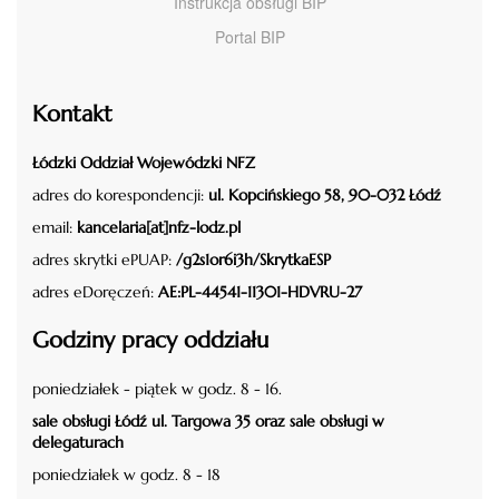
Instrukcja obsługi BIP
Portal BIP
Kontakt
Łódzki Oddział Wojewódzki NFZ
adres do korespondencji:
ul. Kopcińskiego 58, 90-032 Łódź
email:
kancelaria[at]nfz-lodz.pl
adres skrytki ePUAP:
/g2s1or6i3h/SkrytkaESP
adres eDoręczeń:
AE:PL-44541-11301-HDVRU-27
Godziny pracy oddziału
poniedziałek - piątek w godz. 8 - 16.
sale obsługi Łódź ul. Targowa 35 oraz sale obsługi w
delegaturach
poniedziałek w godz. 8 - 18