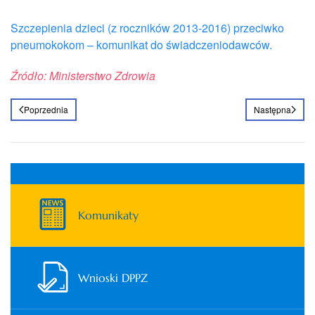
Szczepienia dzieci (z roczników 2013-2016) przeciwko
pneumokokom – komunikat do świadczeniodawców.
Źródło: Ministerstwo Zdrowia
Poprzednia
Następna
Komunikaty
Wnioski DPPZ