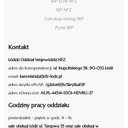
BIP ŁOW NFZ
BIP NFZ
Instrukcja obsługi BIP
Portal BIP
Kontakt
Łódzki Oddział Wojewódzki NFZ
adres do korespondencji:
ul. Kopcińskiego 58, 90-032 Łódź
email:
kancelaria[at]nfz-lodz.pl
adres skrytki ePUAP:
/g2s1or6i3h/SkrytkaESP
adres eDoręczeń:
AE:PL-44541-11301-HDVRU-27
Godziny pracy oddziału
poniedziałek - piątek w godz. 8 - 16.
sale obsługi Łódź ul. Targowa 35 oraz sale obsługi w