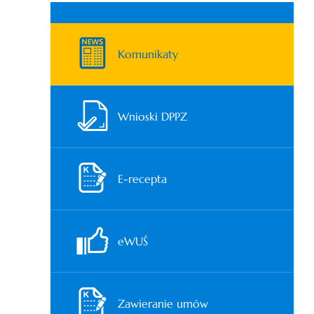
Komunikaty
Wnioski DPPZ
E-recepta
eWUŚ
Zawieranie umów