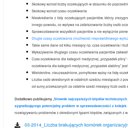
Skokowy wzrost liczby oczekujących w stosunku do poprzedni
Skokowy wzrost czasu oczekiwania
Nieskreślanie z listy oczekujących pacjentów, którzy zrezyg
innego powodu, co wpływa na zafałszowanie liczby osób ocz
Sprawozdawanie wszystkich pacjentów a nie wyłącznie pier
Długie czasy oczekiwania (możliwość nieprawidłowego wylic
Takie same dane od kilku miesięcy np. czas oczekiwania i lic
Wykazywanie długiego czasu oczekiwania pacjentów zakwalif
Czas oczekiwania dla kategorii medycznej „przypadek pilny” d
oczekiwania dla kategorii medycznej „przypadek stabilny” jest
Wielokrotne, nieuzasadnione, pomyłkowe wpisy na listę ocze
Liczba osób skreślonych w ostatnich sześciu miesiącach z 
od sumy przekazanych za ostatnie sześć miesięcy liczb osób
Dodatkowo publikujemy
„
Słownik najczęstszych błędów technicznych 
sygnalizującego potencjalny problem w sprawozdawczości z kolejek 
rozwiązywaniu problemów z określonymi typami błędów, związanych z w
03-2014_Liczba brakujących komórek organizacyj