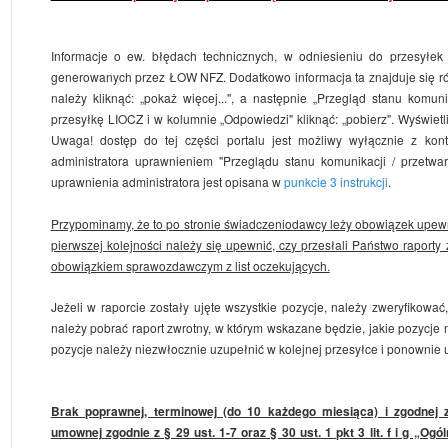
Informacje o ew. błędach technicznych, w odniesieniu do przesyłek
generowanych przez ŁOW NFZ. Dodatkowo informacja ta znajduje się 
należy kliknąć: „pokaż więcej...", a następnie „Przegląd stanu kom
przesyłkę LIOCZ i w kolumnie „Odpowiedzi" kliknąć: „pobierz". Wyświe
Uwaga! dostęp do tej części portalu jest możliwy wyłącznie z ko
administratora uprawnieniem "Przeglądu stanu komunikacji / przet
uprawnienia administratora jest opisana w
punkcie 3 instrukcji
.
Przypominamy, że to po stronie świadczeniodawcy leży obowiązek upewnie
pierwszej kolejności należy się upewnić, czy przesłali Państwo raport
obowiązkiem sprawozdawczym z list oczekujących.
Jeżeli w raporcie zostały ujęte wszystkie pozycje, należy zweryfikow
należy pobrać raport zwrotny, w którym wskazane będzie, jakie pozycj
pozycje należy niezwłocznie uzupełnić w kolejnej przesyłce i ponownie u
Brak poprawnej, terminowej (do 10 każdego miesiąca) i zgodne
umownej zgodnie z § 29 ust. 1-7 oraz § 30 ust. 1 pkt 3 lit. f i g „