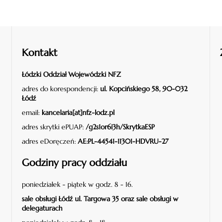
Kontakt
Łódzki Oddział Wojewódzki NFZ
adres do korespondencji:
ul. Kopcińskiego 58, 90-032
Łódź
email:
kancelaria[at]nfz-lodz.pl
adres skrytki ePUAP:
/g2s1or6i3h/SkrytkaESP
adres eDoręczeń:
AE:PL-44541-11301-HDVRU-27
Godziny pracy oddziału
poniedziałek - piątek w godz. 8 - 16.
sale obsługi Łódź ul. Targowa 35 oraz sale obsługi w
delegaturach