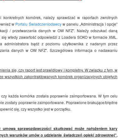
 i konkretnych komórek, należy sprawdzać w raportach zwrotnych
również w
Portalu Świadczeniodawcy
w panelu „Administracja i opcje"
unikacji / przetwarzania danych w OW NFZ". Należy odszukać daną
tli się wtedy zawartość odpowiedzi z Loadera SOKO w formacie XML.
nta administratora bądź z poziomu użytkownika z nadanym przez
warzania danych w OW NFZ". Szczegółowa informacja o nadawaniu
nia się, czy raport jest prawidłowy i kompletny. W związku z tym, w
y ze wszystkich zakontraktowanych komórek organizacyjnych objętych
ać, czy każda komórka została poprawnie zaimportowana. W tym celu
e nie zostały poprawnie zaimportowane. Poprawione brakujące/błędne
pewnić się, czy wszystko jest w porządku.
j z umową sprawozdawczości skutkować może nałożeniem kary
Ogólnych warunków umów o udzielanie świadczeń opieki zdrowotnej",