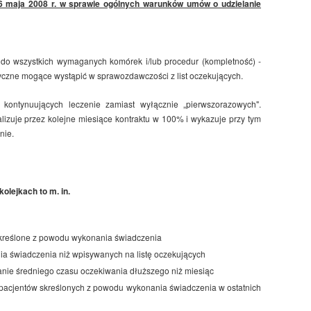
 6 maja 2008 r. w sprawie ogólnych warunków umów o udzielanie
do wszystkich wymaganych komórek i/lub procedur (kompletność) -
ryczne mogące wystąpić w sprawozdawczości z list oczekujących.
ntynuujących leczenie zamiast wyłącznie „pierwszorazowych".
lizuje przez kolejne miesiące kontraktu w 100% i wykazuje przy tym
nie.
olejkach to m. in.
 skreślone z powodu wykonania świadczenia
a świadczenia niż wpisywanych na listę oczekujących
nie średniego czasu oczekiwania dłuższego niż miesiąc
 pacjentów skreślonych z powodu wykonania świadczenia w ostatnich