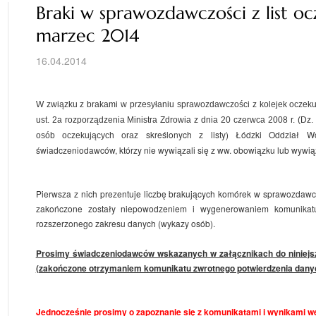
Braki w sprawozdawczości z list oc
marzec 2014
16.04.2014
W związku z brakami w przesyłaniu sprawozdawczości z kolejek oczek
ust. 2a rozporządzenia Ministra Zdrowia z dnia 20 czerwca 2008 r. (Dz
skreślonych z listy) Łódzki Oddział 
osób oczekujących oraz
świadczeniodawców, którzy nie wywiązali się z ww. obowiązku lub wywiąz
Pierwsza z nich prezentuje liczbę brakujących komórek w sprawozdawcz
zakończone zostały niepowodzeniem i wygenerowaniem komunikatu
rozszerzonego zakresu danych (wykazy osób).
Prosimy świadczeniodawców wskazanych w załącznikach do niniejs
(zakończone otrzymaniem komunikatu zwrotnego potwierdzenia danych
Jednocześnie prosimy o zapoznanie się z komunikatami i wynikami we