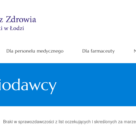
Dla personelu medycznego
Dla farmaceuty
N
niodawcy
Braki w sprawozdawczości z list oczekujących i skreślonych za marz