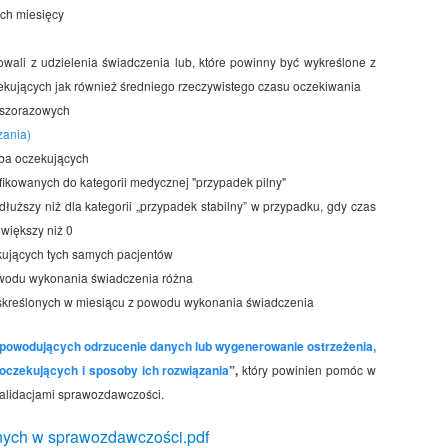
ch miesięcy
nowali z udzielenia świadczenia lub, które powinny być wykreślone z
ekujących jak również średniego rzeczywistego czasu oczekiwania
wszorazowych
zania)
zba oczekujących
ikowanych do kategorii medycznej "przypadek pilny"
łuższy niż dla kategorii „przypadek stabilny” w przypadku, gdy czas
 większy niż 0
kujących tych samych pacjentów
powodu wykonania świadczenia różna
 skreślonych w miesiącu z powodu wykonania świadczenia
powodujących odrzucenie danych lub wygenerowanie ostrzeżenia,
oczekujących i sposoby ich rozwiązania
”,
który powinien pomóc w
alidacjami sprawozdawczości.
nych w sprawozdawczości.pdf