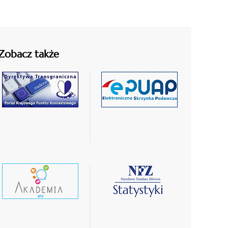
Zobacz także
czytaj
czytaj
więcej
więcej
czytaj
czytaj
wiecej
więcej