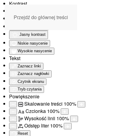
Kontrast
Odwróć kolory
Przejdź do głównej treści
Monochromatyczny
Ciemny kontrast
Jasny kontrast
Niskie nasycenie
Wysokie nasycenie
Tekst
Zaznacz linki
Zaznacz nagłówki
Czytnik ekranu
Tryb czytania
Powiększenie
Skalowanie treści
100
%
Czcionka
100
%
Aa
Wysokość linii
100
%
Odstęp liter
100
%
Reset