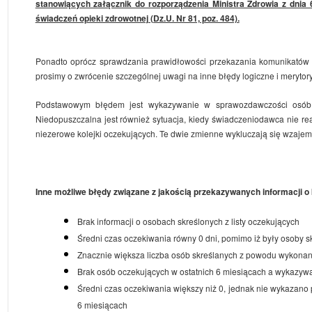
stanowiących załącznik do rozporządzenia Ministra Zdrowia z dnia
świadczeń opieki zdrowotnej (Dz.U. Nr 81, poz. 484).
Ponadto oprócz sprawdzania prawidłowości przekazania komunikatów 
prosimy o zwrócenie szczególnej uwagi na inne błędy logiczne i meryto
Podstawowym błędem jest wykazywanie w sprawozdawczości osób ko
Niedopuszczalna jest również sytuacja, kiedy świadczeniodawca nie rea
niezerowe kolejki oczekujących. Te dwie zmienne wykluczają się wzajem
Inne możliwe błędy związane z jakością przekazywanych informacji o k
Brak informacji o osobach skreślonych z listy oczekujących
Średni czas oczekiwania równy 0 dni, pomimo iż były osoby
Znacznie większa liczba osób skreślanych z powodu wykonani
Brak osób oczekujących w ostatnich 6 miesiącach a wykazywa
Średni czas oczekiwania większy niż 0, jednak nie wykazano
6 miesiącach