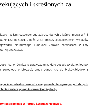
zekujących i skreślonych za
ujących, w tym rozszerzonego zakresu danych o których mowa w § 8
. U. Nr 123, poz. 801, z późn. zm.) (dotyczy „peselowanych" wykazów
Wojewódzki Narodowego Funduszu Zdrowia zamieszcza 2 listy
ali się częściowo.
ości (są to również te sprawozdania, które zostały wysłane, jednak
 zwrotnego o błędzie), druga odnosi się do braków/błędów z
zego komunikatu o niezwłoczne, przesłanie wymaganych danych
 nie zawierającego informacji o błędach).
ryfikacji kolejek w Portalu Świadczeniodawcy.