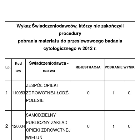
Wykaz Świadczeniodawców, którzy nie zakończyli
procedury
pobrania materiału do przesiewowoego badania
cytologicznego w 2012 r.
Świadczeniodawca -
Kod
Lp.
REJESTRACJA
POBRANIE
WYNIK
nazwa
OW
ZESPÓŁ OPIEKI
1
110053
ZDROWOTNEJ ŁÓDŹ-
0
1
0
POLESIE
SAMODZIELNY
PUBLICZNY ZAKŁAD
2
120004
0
1
0
OPIEKI ZDROWOTNEJ
WIELUŃ