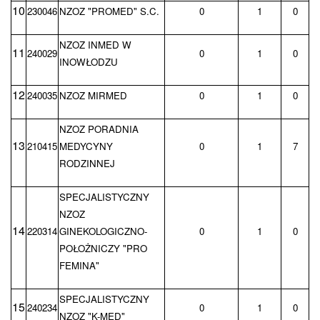
10
230046
NZOZ "PROMED" S.C.
0
1
0
NZOZ INMED W
11
240029
0
1
0
INOWŁODZU
12
240035
NZOZ MIRMED
0
1
0
NZOZ PORADNIA
13
210415
MEDYCYNY
0
1
7
RODZINNEJ
SPECJALISTYCZNY
NZOZ
14
220314
GINEKOLOGICZNO-
0
1
0
POŁOŻNICZY "PRO
FEMINA"
SPECJALISTYCZNY
15
240234
0
1
0
NZOZ "K-MED"