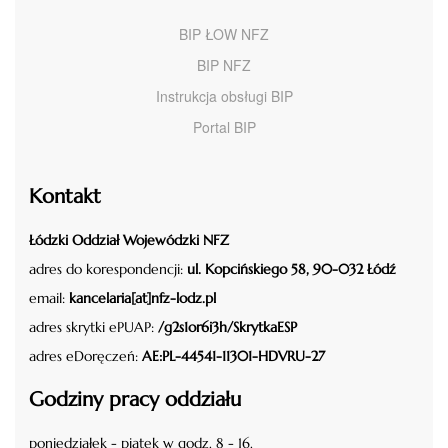
BIP ŁOW NFZ
BIP NFZ
Instrukcja obsługi BIP
Portal BIP
Kontakt
Łódzki Oddział Wojewódzki NFZ
adres do korespondencji:
ul. Kopcińskiego 58, 90-032 Łódź
email:
kancelaria[at]nfz-lodz.pl
adres skrytki ePUAP:
/g2s1or6i3h/SkrytkaESP
adres eDoręczeń:
AE:PL-44541-11301-HDVRU-27
Godziny pracy oddziału
poniedziałek - piątek w godz. 8 - 16.