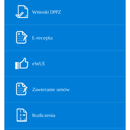
Wnioski DPPZ
E-recepta
eWUŚ
Zawieranie umów
Rozliczenia