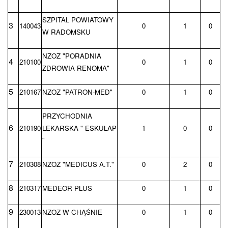
SZPITAL POWIATOWY
3
140043
0
1
0
W RADOMSKU
NZOZ "PORADNIA
4
210100
0
1
0
ZDROWIA RENOMA"
5
210167
NZOZ "PATRON-MED"
0
1
0
PRZYCHODNIA
6
210190
LEKARSKA " ESKULAP
1
0
0
"
7
210308
NZOZ "MEDICUS A.T."
0
2
0
8
210317
MEDEOR PLUS
0
1
0
9
230013
NZOZ W CHĄŚNIE
0
1
0