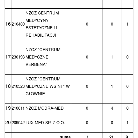
NZOZ CENTRUM
MEDYCYNY
16
210469
0
0
1
ESTETYCZNEJ I
REHABILITACJI
NZOZ "CENTRUM
17
230193
MEDYCZNE
0
1
0
VERBENA"
NZOZ "CENTRUM
18
210523
MEDYCZNE WSINF" W
0
1
0
GŁOWNIE
19
210611
NZOZ MODRA-MED
0
4
0
20
209042
LUX MED SP. Z O.O.
0
0
1
suma
1
21
9